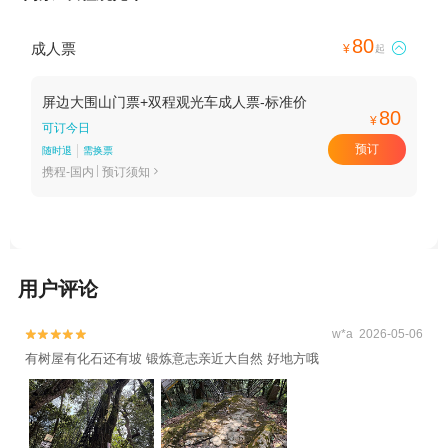
80
成人票

¥
起
屏边大围山门票+双程观光车成人票-标准价
80
¥
可订今日
预订
随时退
需换票
携程-国内
预订须知

用户评论
w*a 2026-05-06


有树屋有化石还有坡 锻炼意志亲近大自然 好地方哦