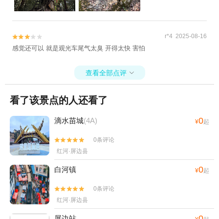
r*4 2025-08-16


感觉还可以 就是观光车尾气太臭 开得太快 害怕
查看全部点评

看了该景点的人还看了
0
滴水苗城
(4A)
¥
起
0条评论


红河·屏边县
0
白河镇
¥
起
0条评论


红河·屏边县
0
屏边站