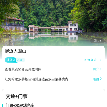


16
屏边大围山
4.3
57条评论

分
不错
查看景点简介及开放时间
简介


红河哈尼族彝族自治州屏边苗族自治县境内
地图
交通+门票
门票+双程观光车