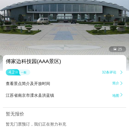


25
傅家边科技园(AAA景区)
4.2
32条评论

分
一般
查看景点简介及开放时间
简介


江苏省南京市溧水县洪蓝镇
地图
暂无报价
暂无门票预订，我们正在努力补充