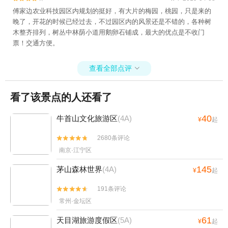
傅家边农业科技园区内规划的挺好，有大片的梅园，桃园，只是来的
晚了，开花的时候已经过去，不过园区内的风景还是不错的，各种树
木整齐排列，树丛中林荫小道用鹅卵石铺成，最大的优点是不收门
票！交通方便。
查看全部点评

看了该景点的人还看了
40
牛首山文化旅游区
(4A)
¥
起
2680条评论


南京·江宁区
145
茅山森林世界
(4A)
¥
起
191条评论


常州·金坛区
61
天目湖旅游度假区
(5A)
¥
起