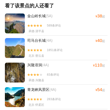
看了该景点的人还看了
38
金山岭长城
(5A)
¥
起
589条评论


承德·滦平县
40
司马台长城
(4A)
¥
起
1851条评论


北京·密云县
110
兴隆溶洞
(4A)
¥
起
83条评论


承德·兴隆县
54
青龙峡风景区
(4A)
¥
起
283条评论


北京·怀柔区