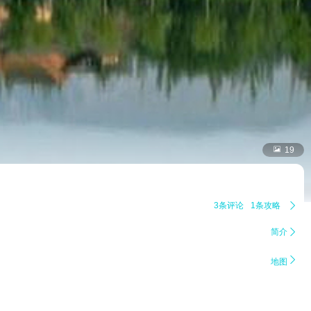

19
3条评论
1条攻略

简介


地图