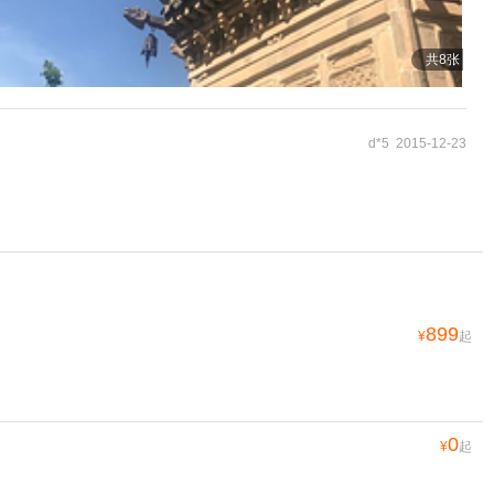
共8张
d*5 2015-12-23
899
¥
起
0
¥
起