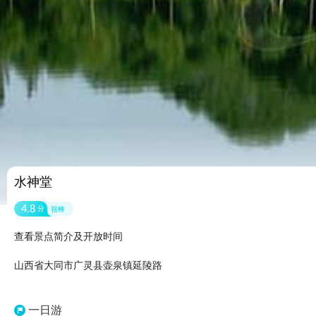
水神堂
4.8
分
很棒
查看景点简介及开放时间
山西省大同市广灵县壶泉镇延陵路
一日游