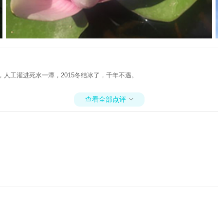
，人工灌进死水一潭，2015冬结冰了，千年不遇。
查看全部点评
