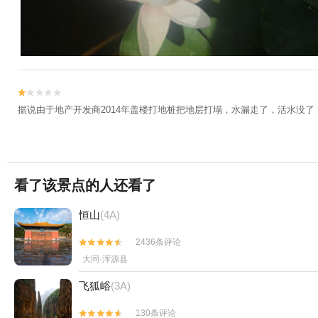


据说由于地产开发商2014年盖楼打地桩把地层打塌，水漏走了，活水没了
看了该景点的人还看了
恒山
(4A)
2436条评论


大同·浑源县
飞狐峪
(3A)
130条评论

