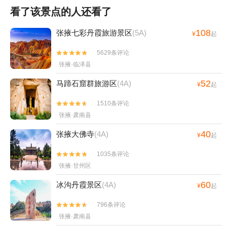
看了该景点的人还看了
108
张掖七彩丹霞旅游景区
(5A)
¥
起
5629条评论


张掖·临泽县
52
马蹄石窟群旅游区
(4A)
¥
起
1510条评论


张掖·肃南县
40
张掖大佛寺
(4A)
¥
起
1035条评论


张掖·甘州区
60
冰沟丹霞景区
(4A)
¥
起
796条评论


张掖·肃南县