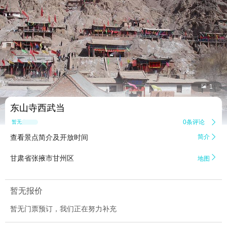


1
东山寺西武当
0条评论

暂无点评
查看景点简介及开放时间
简介


甘肃省张掖市甘州区
地图
暂无报价
暂无门票预订，我们正在努力补充