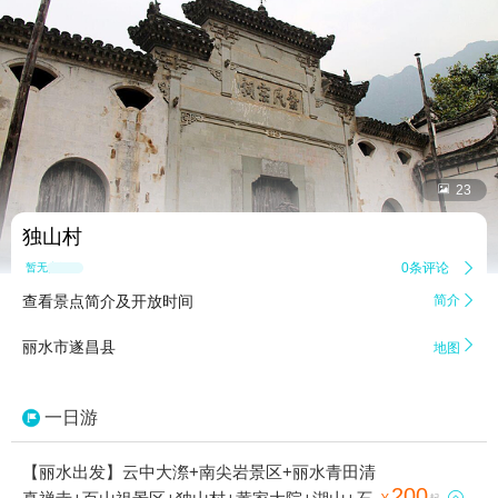


23
独山村
0条评论

暂无点评
查看景点简介及开放时间
简介


丽水市遂昌县
地图
一日游
【丽水出发】云中大漈+南尖岩景区+丽水青田清
200