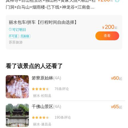
真禅寺+百山祖景区+独山村+黄家大院+湖山+石

¥
起
门洞+白马山+烟雨楼-已下线+神龙谷+江南畲族
风情村+松阳双童积雪+箬寮原始林+石仓清代民
居群+畲乡之窗+古堰画乡旅游度假区+仙都观
丽水包车/拼车【行程时间自由选择】
200
+缙云仙都景区+龙泉山旅游区+大港头+庆元县
¥
起
可订明日
巾子峰国家森林公园+九龙山国家级自然保护区
查看
不可退
无购物
+鼎湖峰+延庆寺塔+龙泉市博物馆+南明山+芳野
苏苏旅游
曾家大屋+东西岩景区+白云瀑+瓯江漂流乐园
+举水月山村+大济村+李坑景区+芙蓉峡景区+扁
鹊庙+古堰画乡展览馆+倪翁洞+中国竹炭博物馆
看了该景点的人还看了
+封金山景区+乌溪江漂流+云和梯田景区+千佛
山景区+白云岩+云和木玩乐园+遂昌金矿国家矿
60
箬寮原始林
(4A)
¥
起
山公园+仙都竹筏漂流+云和湖仙宫景区+中国青
76条评论
田石雕文化旅游区+仙都黄龙山景区+河阳古民居


丽水·松阳县
+浙江民俗乐园+鞍山书院+丽水南明湖古城水上
乐园+丽水古街+丽水中共浙江省委机关旧址+小
65
千佛山景区
(4A)
¥
起
赤壁+朱潭山+赵侯祠+云和梯田漂流+畲乡之窗
漂流+丽水小港漂流+中国青瓷小镇·披云青瓷文
190条评论


化园+大龙门景区+遂昌黄金谷漂流+大木山茶园
丽水·遂昌县