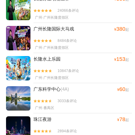
24066条评论


广州·广州长隆度假区
380
广州长隆国际大马戏
¥
起
8484条评论


广州·广州长隆度假区
153
长隆水上乐园
¥
起
10847条评论


广州·广州长隆度假区
60
广东科学中心
(4A)
¥
起
3033条评论


广州·番禺区
78
珠江夜游
¥
起
2894条评论

