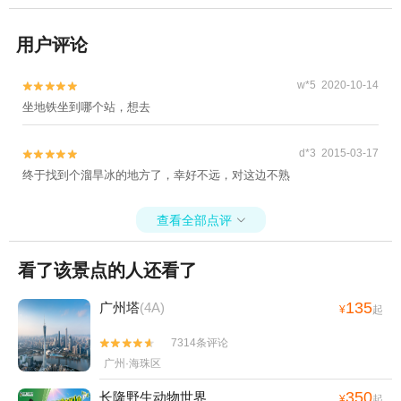
用户评论
w*5 2020-10-14


坐地铁坐到哪个站，想去
d*3 2015-03-17


终于找到个溜旱冰的地方了，幸好不远，对这边不熟
查看全部点评

看了该景点的人还看了
135
广州塔
(4A)
¥
起
7314条评论


广州·海珠区
350
长隆野生动物世界
¥
起