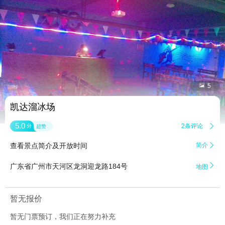


5
凯达溜冰场
5.0
2条评论

分
超赞
查看景点简介及开放时间
简介


广东省广州市天河区龙洞迎龙路184号
地图
暂无报价
暂无门票预订，我们正在努力补充