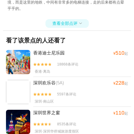
境，而是这里的地铁，中间有非常多的电梯连接，走的后来都有点晕
乎乎的。
查看全部点评

看了该景点的人还看了
510
香港迪士尼乐园
¥
起
18868条评论


香港·离岛
228
深圳欢乐谷
(5A)
¥
起
5597条评论


深圳·南山区
110
深圳世界之窗
¥
起
8535条评论


深圳·深圳华侨城旅游度假区