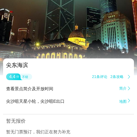


7
尖东海滨
4.4
21条评论
2条攻略

分
不错
查看景点简介及开放时间
简介


尖沙咀天星小轮，尖沙咀E出口
地图
暂无报价
暂无门票预订，我们正在努力补充