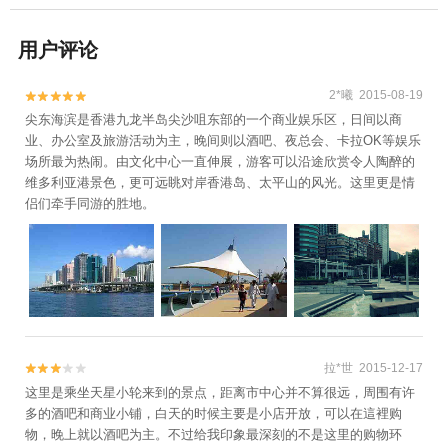
用户评论
2*曦 2015-08-19


尖东海滨是香港九龙半岛尖沙咀东部的一个商业娱乐区，日间以商
业、办公室及旅游活动为主，晚间则以酒吧、夜总会、卡拉OK等娱乐
场所最为热闹。由文化中心一直伸展，游客可以沿途欣赏令人陶醉的
维多利亚港景色，更可远眺对岸香港岛、太平山的风光。这里更是情
侣们牵手同游的胜地。
拉*世 2015-12-17


这里是乘坐天星小轮来到的景点，距离市中心并不算很远，周围有许
多的酒吧和商业小铺，白天的时候主要是小店开放，可以在這裡购
物，晚上就以酒吧为主。不过给我印象最深刻的不是这里的购物环