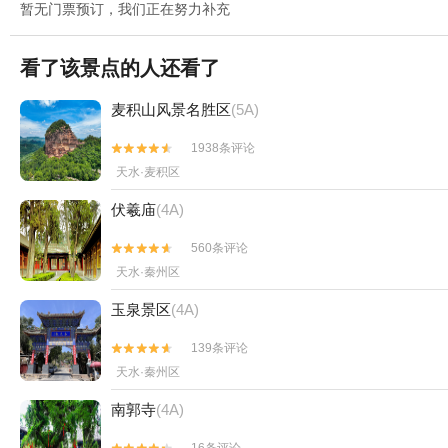
暂无门票预订，我们正在努力补充
看了该景点的人还看了
麦积山风景名胜区
(5A)
1938条评论


天水·麦积区
伏羲庙
(4A)
560条评论


天水·秦州区
玉泉景区
(4A)
139条评论


天水·秦州区
南郭寺
(4A)