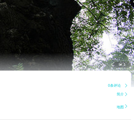

1
0条评论

简介


地图