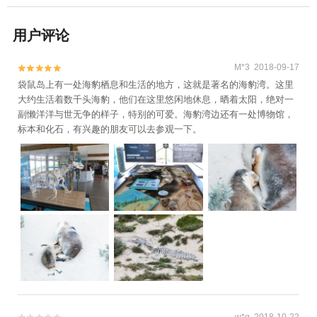
用户评论
M*3 2018-09-17


袋鼠岛上有一处海豹栖息和生活的地方，这就是著名的海豹湾。这里
大约生活着数千头海豹，他们在这里悠闲地休息，晒着太阳，绝对一
副懒洋洋与世无争的样子，特别的可爱。海豹湾边还有一处博物馆，
标本和化石，有兴趣的朋友可以去参观一下。
w*g 2018-10-22