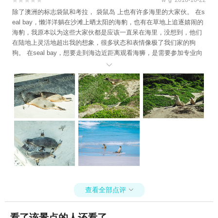


除了澳洲的标志袋鼠和考拉， 袋鼠岛 上也有许多海里的大家伙。 在s
eal bay，懒洋洋躺在沙滩上晒太阳的海豹，也有在草地上追逐嬉闹的
海豹，我原本以为这些大家伙都是应该一直呆在海里，没想到，他们
在陆地上灵活地超出我的想象，很多状态和表情像极了我们家的狗
狗。 在seal bay，想要走到海边近距离观看海狮，是需要参加专业向
导待领的tour，为了尽可能减少对海狮栖息地的干扰，我们需要在距

离海狮一定的距离处观察。 不要怀疑，虽然叫seal bay，但是这里全
是海狮！ 当然， 袋鼠岛 上怎么能少得了袋鼠呢，
查看全部点评

看了该景点的人还看了