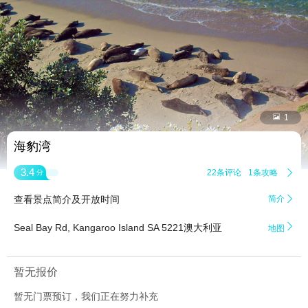


1
海豹湾
3.4
22条评论
1条攻略

分
查看景点简介及开放时间
简介


Seal Bay Rd, Kangaroo Island SA 5221澳大利亚
地图
暂无报价
暂无门票预订，我们正在努力补充