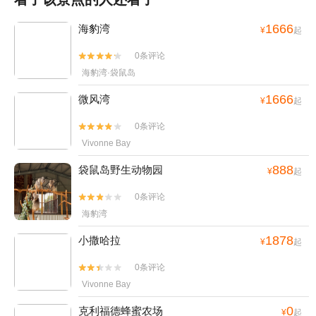
1666
海豹湾
¥
起
0条评论


海豹湾·袋鼠岛
1666
微风湾
¥
起
0条评论


Vivonne Bay
888
袋鼠岛野生动物园
¥
起
0条评论


海豹湾
1878
小撒哈拉
¥
起
0条评论


Vivonne Bay
0
克利福德蜂蜜农场
¥
起