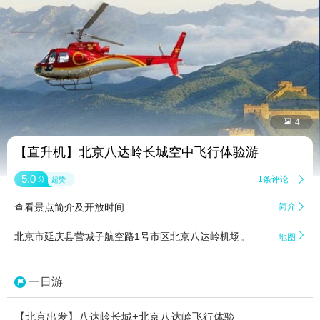


4
【直升机】北京八达岭长城空中飞行体验游
5.0
1条评论

分
超赞
查看景点简介及开放时间
简介


北京市延庆县营城子航空路1号市区北京八达岭机场。
地图
一日游
【北京出发】八达岭长城+北京八达岭飞行体验