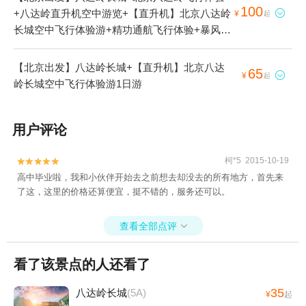
100
+八达岭直升机空中游览+【直升机】北京八达岭

¥
起
长城空中飞行体验游+精功通航飞行体验+暴风雨
直升机俱乐部+精功通航飞行体验+长城直升机飞
行体验中心+八达岭众邦京华飞行基地+北京固定
【北京出发】八达岭长城+【直升机】北京八达
65

¥
起
翼直升机基地+华远航空飞行俱乐部+直升飞机空
岭长城空中飞行体验游1日游
中看长城1日游
用户评论
柯*5 2015-10-19


高中毕业啦，我和小伙伴开始去之前想去却没去的所有地方，首先来
了这，这里的价格还算便宜，挺不错的，服务还可以。
查看全部点评

看了该景点的人还看了
35
八达岭长城
(5A)
¥
起