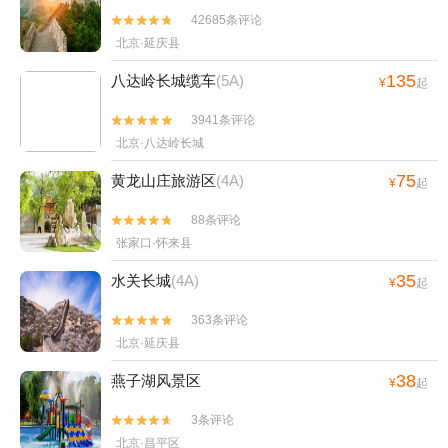
42685条评论


北京·延庆县
135
八达岭长城缆车
(5A)
¥
起
3941条评论


北京·八达岭长城
75
黄龙山庄旅游区
(4A)
¥
起
88条评论


张家口·怀来县
35
水关长城
(4A)
¥
起
363条评论


北京·延庆县
38
燕子湖风景区
¥
起
3条评论


北京·昌平区