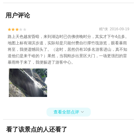
用户评论
精*侠 2016-09-19


路上天色越发昏暗，来到湖边时已仿佛傍晚时分，其实才下午4点多。
地图上标有湖滨步道，实际却是只能付费自行撑竹筏游览，眼看暴雨
将至，我便遗憾回头了。（这时，居然仍有10多名游客进山，真不知
道他们是来干啥的？）果然，当我刚步出景区大门，一场更强烈的雷
暴雨终于来了，我便躲进了游客中心。
查看全部点评

看了该景点的人还看了