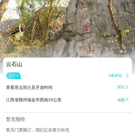


4
云石山
3.0
1条评论

分
查看景点简介及开放时间
简介


江西省赣州瑞金市西南15公里
地图
暂无报价
暂无门票预订，我们正在努力补充