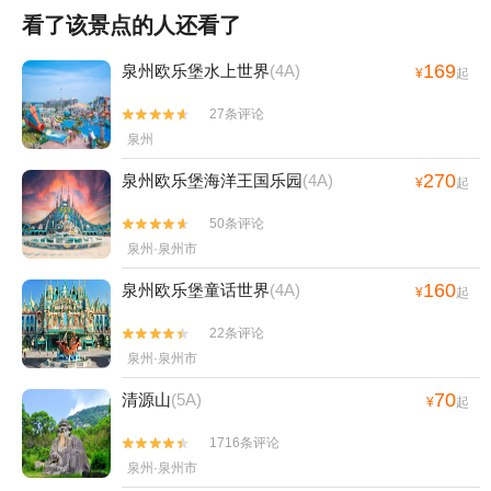
看了该景点的人还看了
169
泉州欧乐堡水上世界
(4A)
¥
起
27条评论


泉州
270
泉州欧乐堡海洋王国乐园
(4A)
¥
起
50条评论


泉州·泉州市
160
泉州欧乐堡童话世界
(4A)
¥
起
22条评论


泉州·泉州市
70
清源山
(5A)
¥
起
1716条评论


泉州·泉州市