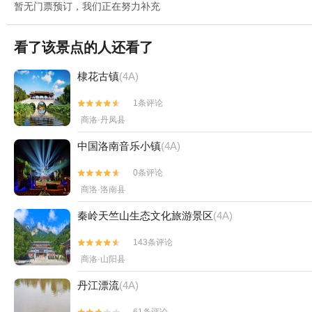
暂无门票预订，我们正在努力补充
看了该景点的人还看了
棣花古镇
(4A)
1条评论


商洛·丹凤县
中国洛南音乐小镇
(4A)
0条评论


商洛·洛南县
秦岭天竺山生态文化旅游景区
(4A)
143条评论


商洛·山阳县
丹江漂流
(4A)