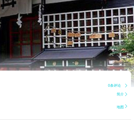

2
0条评论

简介


地图