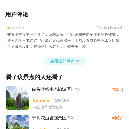
用户评论
t*7 2021-09-23


非常不推荐的一个景区，设施落后，望远镜和交通车还要另外收费，
进入园区只能通过望远镜远远观看猴子，下雨没看成商家承诺退门票
最后食言没退，难怪没什么游人，不会去第二次。
查看全部点评

看了该景点的人还看了
80
白头叶猴生态旅游区
(4A)
¥
起
10条评论


崇左·新和龙腾漂流
90
宁明花山岩画景区
(5A)
¥
起