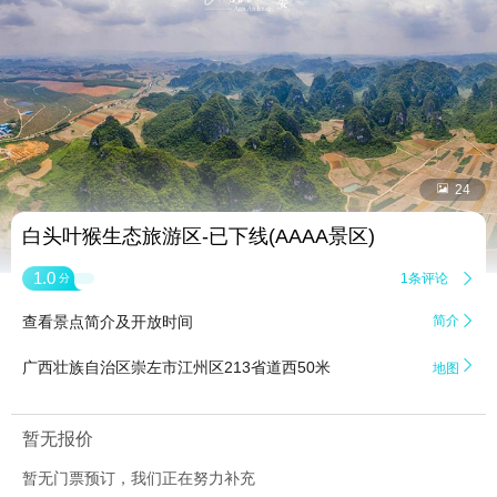


24
白头叶猴生态旅游区-已下线(AAAA景区)
1.0
1条评论

分
查看景点简介及开放时间
简介


广西壮族自治区崇左市江州区213省道西50米
地图
暂无报价
暂无门票预订，我们正在努力补充