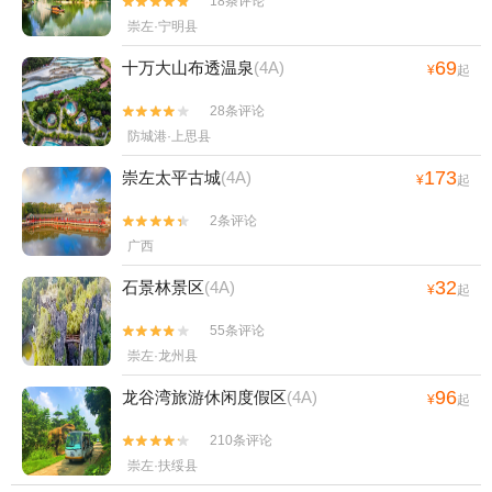
18条评论


崇左·宁明县
69
十万大山布透温泉
(4A)
¥
起
28条评论


防城港·上思县
173
崇左太平古城
(4A)
¥
起
2条评论


广西
32
石景林景区
(4A)
¥
起
55条评论


崇左·龙州县
96
龙谷湾旅游休闲度假区
(4A)
¥
起
210条评论


崇左·扶绥县