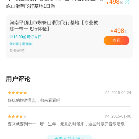
498

¥
起
蛛山滑翔飞行基地1日游
河南平顶山市蜘蛛山滑翔飞行基地【专业教
练一带一飞行体验】
498
¥
起
18:00前可订今日
查看
随时退
无购物
胡哥旅游
用户评论
a*2 2015-09-24


好玩的旅游景点，都来看看吧
i*4 2015-01-06


要来就要到十一，呀，过年，元旦的时候来，这些时候开音乐喷泉