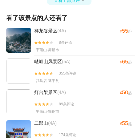
查看全部点评

看了该景点的人还看了
55
祥龙谷景区
(4A)
¥
起
8条评论


平顶山·舞钢市
65
嵖岈山风景区
(5A)
¥
起
355条评论


驻马店·遂平县
50
灯台架景区
(4A)
¥
起
89条评论


平顶山·舞钢市
55
二郎山
(4A)
¥
起
174条评论

