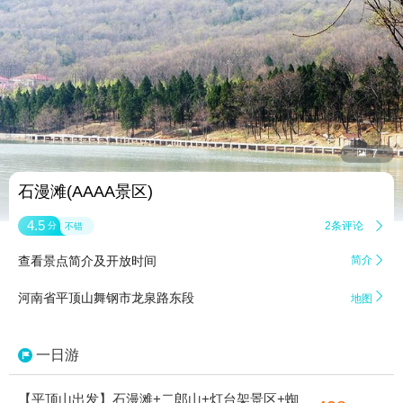


7
石漫滩(AAAA景区)
4.5
2条评论

分
不错
查看景点简介及开放时间
简介


河南省平顶山舞钢市龙泉路东段
地图
一日游
【平顶山出发】石漫滩+二郎山+灯台架景区+蜘