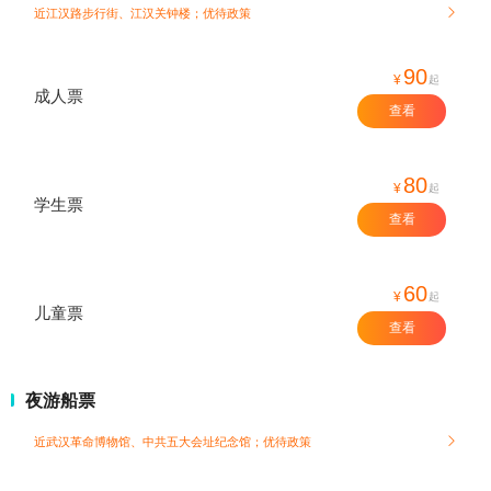
近江汉路步行街、江汉关钟楼；
优待政策

90
¥
起
成人票
查看
80
¥
起
学生票
查看
60
¥
起
儿童票
查看
夜游船票
近武汉革命博物馆、中共五大会址纪念馆；
优待政策
