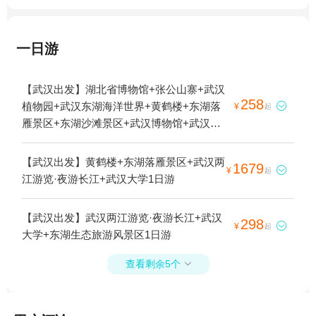
一日游
【武汉出发】湖北省博物馆+张公山寨+武汉
258
植物园+武汉东湖海洋世界+黄鹤楼+东湖落

¥
起
雁景区+东湖沙滩景区+武汉博物馆+武汉极
地海洋公园+武汉科技馆+东湖听涛景区+马
鞍山森林公园+东湖游船+武汉欢乐谷+武汉
【武汉出发】黄鹤楼+东湖落雁景区+武汉两
1679

¥
起
玛雅海滩水公园+武汉两江游览·夜游长江+武
江游览·夜游长江+武汉大学1日游
汉大学+武汉杜莎夫人蜡像馆+意大利风情街
+欢乐丛林樱花主题乐园+东湖游船磨山梅园
【武汉出发】武汉两江游览·夜游长江+武汉
298
码头+东湖1日游

¥
起
大学+东湖生态旅游风景区1日游
查看剩余5个
