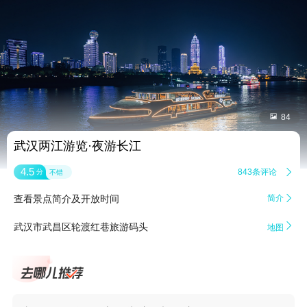


84
武汉两江游览·夜游长江
4.5
843条评论

分
不错
查看景点简介及开放时间
简介


武汉市武昌区轮渡红巷旅游码头
地图