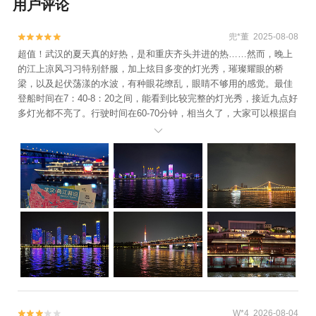
用户评论
兜*董 2025-08-08


超值！武汉的夏天真的好热，是和重庆齐头并进的热……然而，晚上
的江上凉风习习特别舒服，加上炫目多变的灯光秀，璀璨耀眼的桥
梁，以及起伏荡漾的水波，有种眼花缭乱，眼睛不够用的感觉。最佳
登船时间在7：40-8：20之间，能看到比较完整的灯光秀，接近九点好
多灯光都不亮了。行驶时间在60-70分钟，相当久了，大家可以根据自
己的情况合理安排。

W*4 2026-08-04

