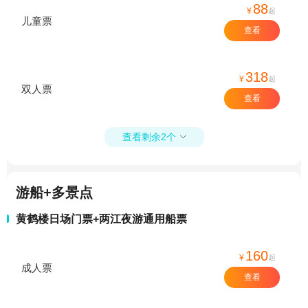
88
¥
起
儿童票
查看
318
¥
起
双人票
查看
查看剩余2个

游船+多景点
黄鹤楼日场门票+两江夜游通用船票
160
¥
起
成人票
查看