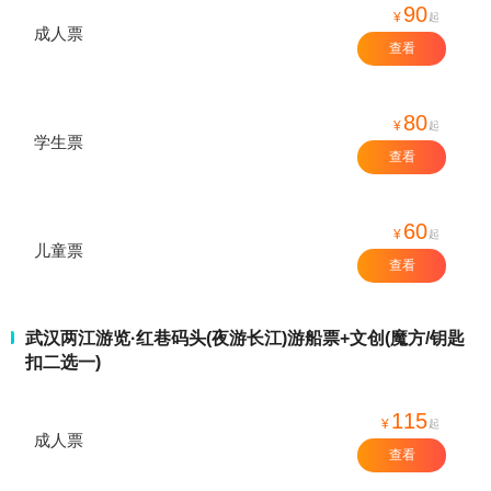
90
¥
起
成人票
查看
80
¥
起
学生票
查看
60
¥
起
儿童票
查看
武汉两江游览·红巷码头(夜游长江)游船票+文创(魔方/钥匙
扣二选一)
115
¥
起
成人票
查看