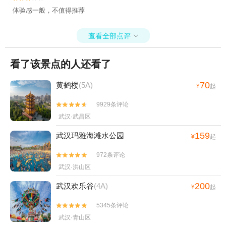
体验感一般，不值得推荐
查看全部点评

看了该景点的人还看了
70
黄鹤楼
(5A)
¥
起
9929条评论


武汉·武昌区
159
武汉玛雅海滩水公园
¥
起
972条评论


武汉·洪山区
200
武汉欢乐谷
(4A)
¥
起
5345条评论


武汉·青山区