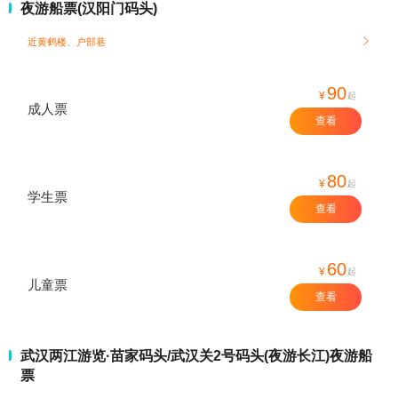
夜游船票(汉阳门码头)
近黄鹤楼、户部巷

90
¥
起
成人票
查看
80
¥
起
学生票
查看
60
¥
起
儿童票
查看
武汉两江游览·苗家码头/武汉关2号码头(夜游长江)夜游船
票