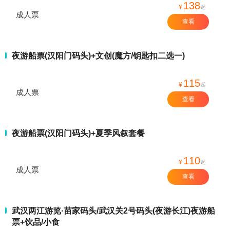
138
¥
起
成人票
查看
夜游船票(汉阳门码头)+文创(魔方/钥匙扣二选一)
115
¥
起
成人票
查看
夜游船票(汉阳门码头)+夏季风叙套餐
110
¥
起
成人票
查看
武汉两江游览·苗家码头/武汉关2号码头(夜游长江)夜游船
票+饮品/小食