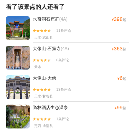
看了该景点的人还看了
398
水帘洞石窟群
(4A)
¥
起
11条评论


天水·武山县
363
大像山-石窟寺
(4A)
¥
起
0条评论


天水
6
大像山-大佛
¥
起
13条评论


天水·甘谷县
99
尚林酒店生态温泉
¥
起
1条评论


定西·通渭县