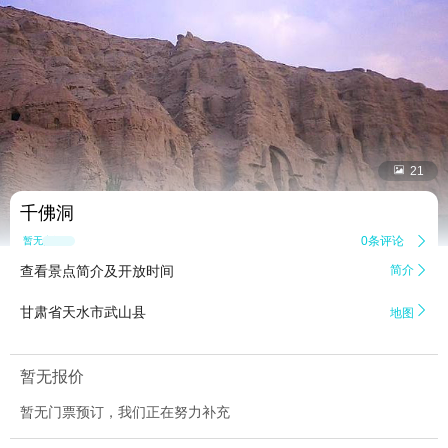


21
千佛洞
0条评论

暂无点评
查看景点简介及开放时间
简介


甘肃省天水市武山县
地图
暂无报价
暂无门票预订，我们正在努力补充