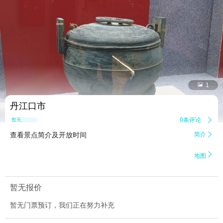


1
丹江口市
0条评论

暂无点评
查看景点简介及开放时间
简介


地图
暂无报价
暂无门票预订，我们正在努力补充