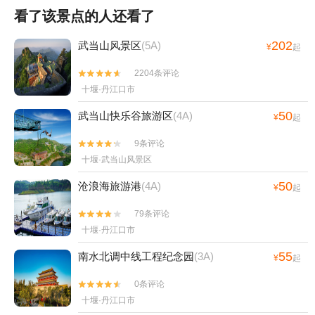
看了该景点的人还看了
202
武当山风景区
(5A)
¥
起
2204条评论


十堰·丹江口市
50
武当山快乐谷旅游区
(4A)
¥
起
9条评论


十堰·武当山风景区
50
沧浪海旅游港
(4A)
¥
起
79条评论


十堰·丹江口市
55
南水北调中线工程纪念园
(3A)
¥
起
0条评论


十堰·丹江口市