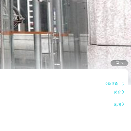

5
0条评论

简介


地图