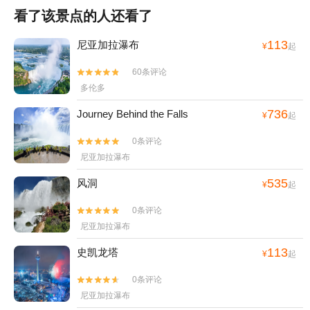
看了该景点的人还看了
113
尼亚加拉瀑布
¥
起
60条评论


多伦多
736
Journey Behind the Falls
¥
起
0条评论


尼亚加拉瀑布
535
风洞
¥
起
0条评论


尼亚加拉瀑布
113
史凯龙塔
¥
起
0条评论


尼亚加拉瀑布