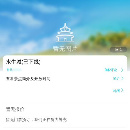


1
水牛城(已下线)
0条评论

暂无点评
查看景点简介及开放时间
简介


地图
暂无报价
暂无门票预订，我们正在努力补充