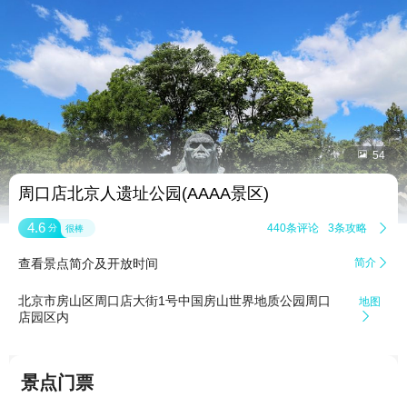


54
周口店北京人遗址公园(AAAA景区)
4.6
440条评论
3条攻略

分
很棒
查看景点简介及开放时间
简介

北京市房山区周口店大街1号中国房山世界地质公园周口
地图
店园区内

景点门票