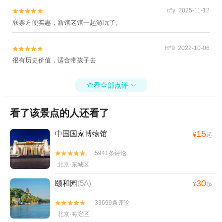
c*y 2025-11-12


联票方便实惠，新馆老馆一起游玩了。
H*9 2022-10-06


很有历史价值，适合带孩子去
查看全部点评

看了该景点的人还看了
15
中国国家博物馆
¥
起
5941条评论


北京·东城区
30
颐和园
(5A)
¥
起
33699条评论


北京·海淀区