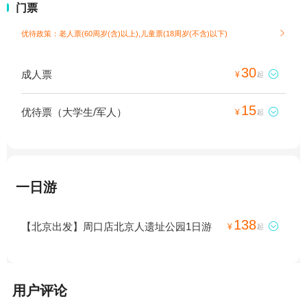
门票
优待政策：老人票(60周岁(含)以上),儿童票(18周岁(不含)以下)

30
成人票

¥
起
15
优待票（大学生/军人）

¥
起
一日游
138
【北京出发】周口店北京人遗址公园1日游

¥
起
用户评论