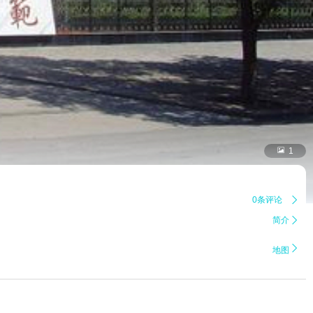

1
0条评论

简介


地图