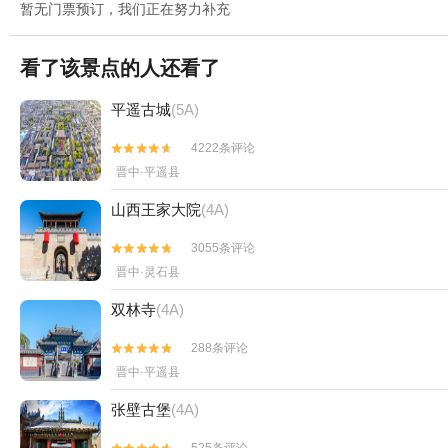
暂无门票预订，我们正在努力补充
看了该景点的人还看了
平遥古城
(5A)
4222条评论


晋中·平遥县
山西王家大院
(4A)
3055条评论


晋中·灵石县
双林寺
(4A)
288条评论


晋中·平遥县
张壁古堡
(4A)