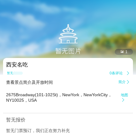


1
西安名吃
0条评论

暂无点评
查看景点简介及开放时间
简介

2675Broadway(101-102St)，NewYork，NewYorkCity，
地图
NY10025，USA

暂无报价
暂无门票预订，我们正在努力补充