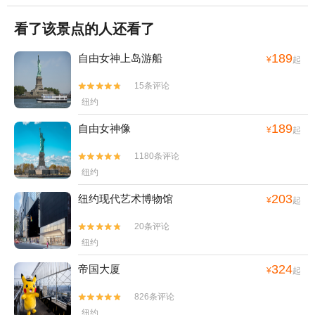
看了该景点的人还看了
189
自由女神上岛游船
¥
起
15条评论


纽约
189
自由女神像
¥
起
1180条评论


纽约
203
纽约现代艺术博物馆
¥
起
20条评论


纽约
324
帝国大厦
¥
起
826条评论


纽约