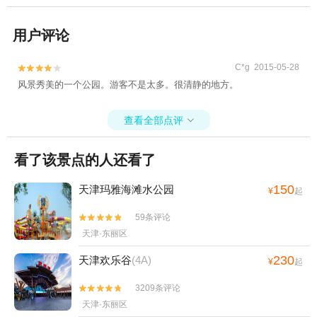
用户评论
C*g 2015-05-28


风景秀美的一个公园。游客不是太多。很清静的地方。
查看全部点评

看了该景点的人还看了
150
天津玛雅海滩水公园
¥
起
59条评论


天津·东丽区
230
天津欢乐谷
(4A)
¥
起
3209条评论


天津·东丽区