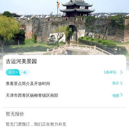


1
古运河美景园
4.0
1条评论

分
一般
查看景点简介及开放时间
简介


天津市西青区杨柳青镇区南部
地图
暂无报价
暂无门票预订，我们正在努力补充