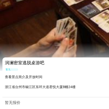
润澜密室逃脱桌游吧
暂无点评
查看景点简介及开放时间
浙江省台州市椒江区东环大道君悦大厦B幢24楼
暂无报价