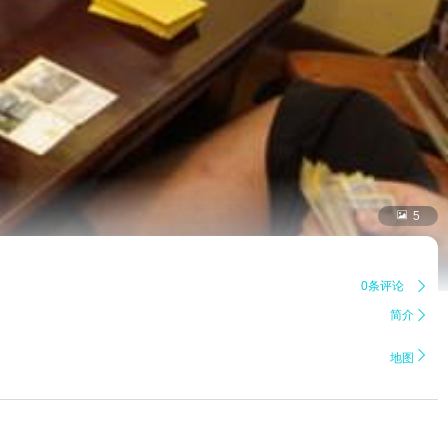

5
0条评论

简介


地图