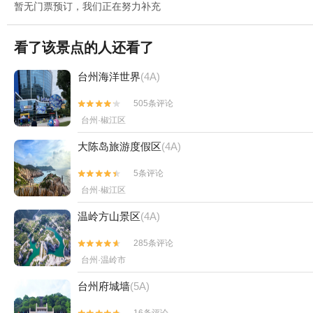
暂无门票预订，我们正在努力补充
看了该景点的人还看了
台州海洋世界
(4A)
505条评论


台州·椒江区
大陈岛旅游度假区
(4A)
5条评论


台州·椒江区
温岭方山景区
(4A)
285条评论


台州·温岭市
台州府城墙
(5A)