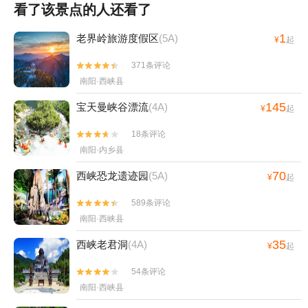
看了该景点的人还看了
1
老界岭旅游度假区
(5A)
¥
起
371条评论


南阳·西峡县
145
宝天曼峡谷漂流
(4A)
¥
起
18条评论


南阳·内乡县
70
西峡恐龙遗迹园
(5A)
¥
起
589条评论


南阳·西峡县
35
西峡老君洞
(4A)
¥
起
54条评论


南阳·西峡县