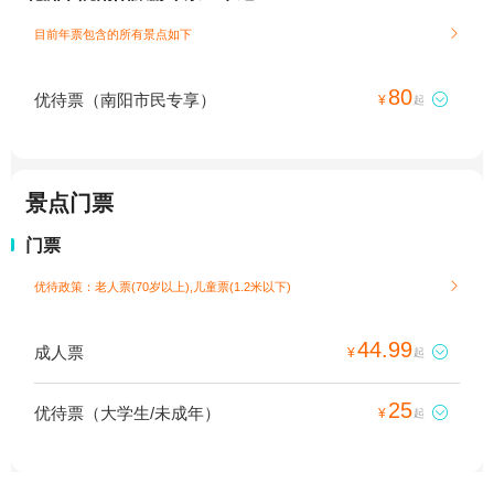
目前年票包含的所有景点如下

80
优待票（南阳市民专享）

¥
起
景点门票
门票
优待政策：老人票(70岁以上),儿童票(1.2米以下)

44.99
成人票

¥
起
25
优待票（大学生/未成年）

¥
起