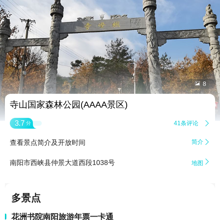


8
寺山国家森林公园(AAAA景区)
3.7
41条评论

分
查看景点简介及开放时间
简介


南阳市西峡县仲景大道西段1038号
地图
多景点
花洲书院南阳旅游年票一卡通