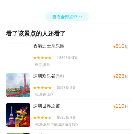
查看全部点评

看了该景点的人还看了
510
香港迪士尼乐园
¥
起
18868条评论


香港·离岛
228
深圳欢乐谷
(5A)
¥
起
5597条评论


深圳·南山区
110
深圳世界之窗
¥
起
8535条评论


深圳·深圳华侨城旅游度假区