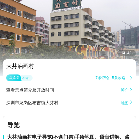


42
大芬油画村
4.4
7条评论
5条攻略

分
不错
查看景点简介及开放时间
简介


深圳市龙岗区布吉镇大芬村
地图
导览
大芬油画村电子导览(不含门票)手绘地图、语音讲解、路