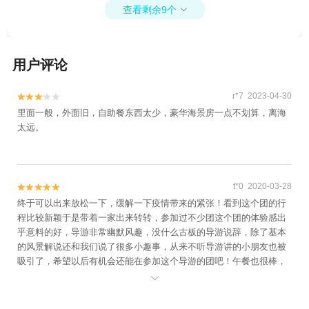
查看剩余9个

用户评论
r*7 2023-04-30


里面一般，外面旧，自助餐东西太少，豪华海景房一点不划算，离海
太远。
t*0 2020-03-28


终于可以出来放松一下，缓解一下疫情带来的紧张！看到这个团的行
程比较新颖于是带着一家出来转转，参加过不少团这个团的体验感出
乎意料的好，导游非常幽默风趣，没什么古板的导游说辞，除了基本
的风景解说还和我们说了很多小趣事，从来不听导游讲的小朋友也被
吸引了，希望以后有机会还能在参加这个导游的团吧！午餐也很棒，
很精致很地道的茶餐厅。整体来很棒！
