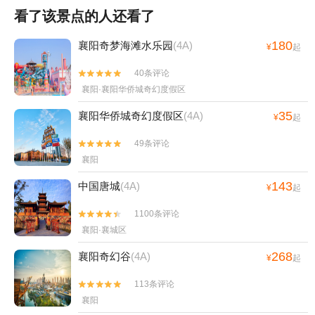
看了该景点的人还看了
180
襄阳奇梦海滩水乐园
(4A)
¥
起
40条评论


襄阳·襄阳华侨城奇幻度假区
35
襄阳华侨城奇幻度假区
(4A)
¥
起
49条评论


襄阳
143
中国唐城
(4A)
¥
起
1100条评论


襄阳·襄城区
268
襄阳奇幻谷
(4A)
¥
起
113条评论


襄阳