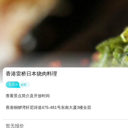
香港雷桥日本烧肉料理
5.0
分
超赞
查看景点简介及开放时间
香港铜锣湾轩尼诗道475-481号东南大厦3楼全层
暂无报价