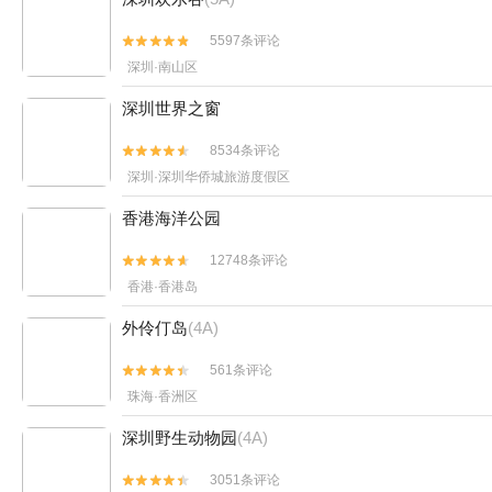
5597条评论


深圳·南山区
深圳世界之窗
8534条评论


深圳·深圳华侨城旅游度假区
香港海洋公园
12748条评论


香港·香港岛
外伶仃岛
(4A)
561条评论


珠海·香洲区
深圳野生动物园
(4A)
3051条评论

