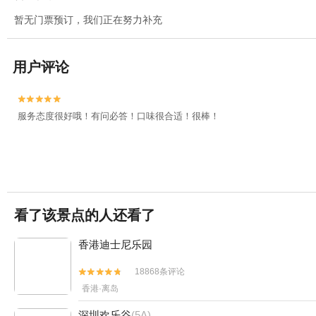
暂无门票预订，我们正在努力补充
用户评论


服务态度很好哦！有问必答！口味很合适！很棒！
看了该景点的人还看了
香港迪士尼乐园
18868条评论


香港·离岛
深圳欢乐谷
(5A)