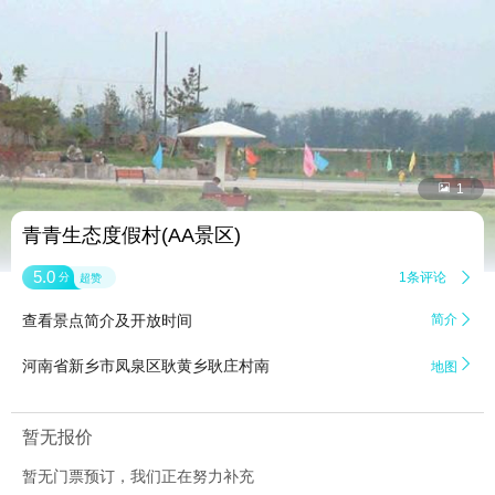


1
青青生态度假村(AA景区)
5.0
1条评论

分
超赞
查看景点简介及开放时间
简介


河南省新乡市凤泉区耿黄乡耿庄村南
地图
暂无报价
暂无门票预订，我们正在努力补充