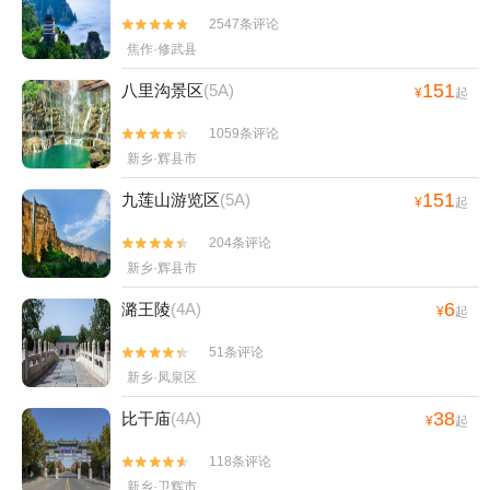
2547条评论


焦作·修武县
151
八里沟景区
(5A)
¥
起
1059条评论


新乡·辉县市
151
九莲山游览区
(5A)
¥
起
204条评论


新乡·辉县市
6
潞王陵
(4A)
¥
起
51条评论


新乡·凤泉区
38
比干庙
(4A)
¥
起
118条评论


新乡·卫辉市