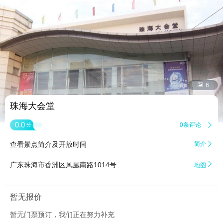


6
珠海大会堂
0.0
0条评论

分
查看景点简介及开放时间
简介


广东珠海市香洲区凤凰南路1014号
地图
暂无报价
暂无门票预订，我们正在努力补充