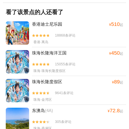
看了该景点的人还看了
510
香港迪士尼乐园
¥
起
18868条评论


香港·离岛
450
珠海长隆海洋王国
¥
起
15055条评论


珠海·珠海长隆度假区
89
珠海长隆度假区
¥
起
9641条评论


珠海·金湾区
72.8
东澳岛
(4A)
¥
起
305条评论


珠海·香洲区