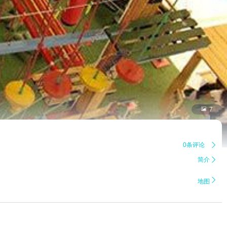

7
0条评论

简介


地图