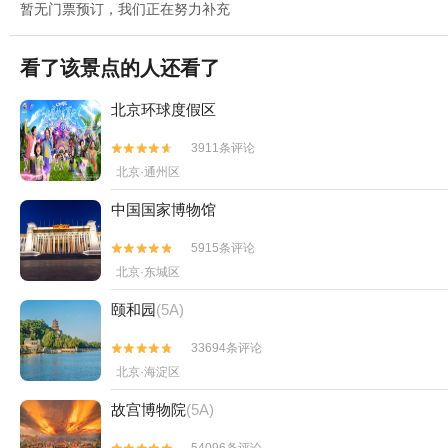
暂无门票预订，我们正在努力补充
看了该景点的人还看了
北京环球度假区
3911条评论


北京·通州区
中国国家博物馆
5915条评论


北京·东城区
颐和园
(5A)
33694条评论


北京·海淀区
故宫博物院
(5A)