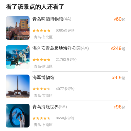
看了该景点的人还看了
60
青岛啤酒博物馆
(4A)
¥
起
6385条评论


青岛·市北区
249
海合安青岛极地海洋公园
(4A)
¥
起
21763条评论


青岛·崂山区
9.9
海军博物馆
¥
起
4077条评论


青岛·市南区
96
青岛海底世界
(5A)
¥
起
8650条评论


青岛·市南区