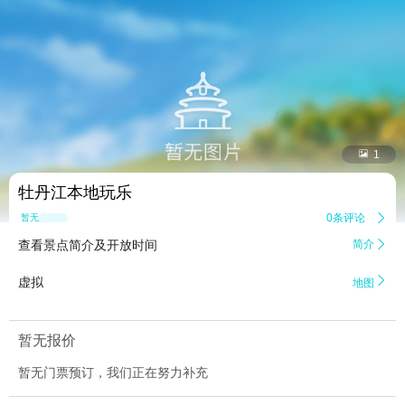


1
牡丹江本地玩乐
0条评论

暂无点评
查看景点简介及开放时间
简介


虚拟
地图
暂无报价
暂无门票预订，我们正在努力补充