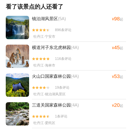
看了该景点的人还看了
98
镜泊湖风景区
(5A)
¥
起
896条评论


牡丹江·宁安市
45
横道河子东北虎林园
(4A)
¥
起
116条评论


牡丹江·海林市
53
火山口国家森林公园
(4A)
¥
起
19条评论


牡丹江·镜泊湖风景区
20
三道关国家森林公园
(4A)
¥
起
1条评论


牡丹江·爱民区