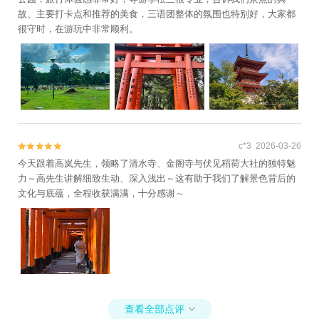
故、主要打卡点和推荐的美食，三语团整体的氛围也特别好，大家都
很守时，在游玩中非常顺利。
c*3 2026-03-26


今天跟着高岚先生，领略了清水寺、金阁寺与伏见稻荷大社的独特魅
力～高先生讲解细致生动、深入浅出～这有助于我们了解景色背后的
文化与底蕴，全程收获满满，十分感谢～
查看全部点评
