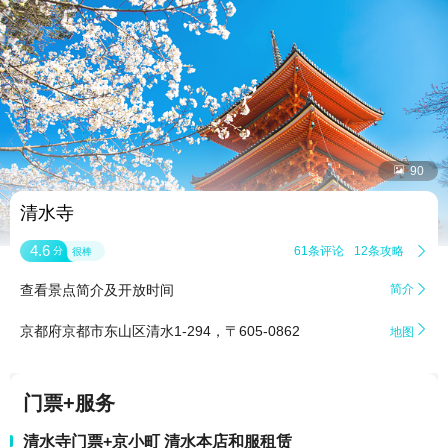


90
清水寺
4.6
61条评论
12条攻略

分
很棒
查看景点简介及开放时间
简介


京都府京都市东山区清水1-294，〒605-0862
地图
门票+服务
清水寺门票+京小町 清水本店和服租赁