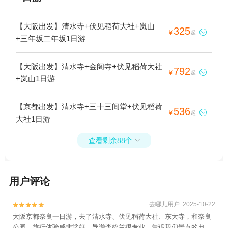
【大阪出发】清水寺+伏见稻荷大社+岚山
325

¥
起
+三年坂二年坂1日游
【大阪出发】清水寺+金阁寺+伏见稻荷大社
792

¥
起
+岚山1日游
【京都出发】清水寺+三十三间堂+伏见稻荷
536

¥
起
大社1日游
查看剩余88个

用户评论
去哪儿用户 2025-10-22


大阪京都奈良一日游，去了清水寺、伏见稻荷大社、东大寺，和奈良
公园，旅行体验感非常好，导游李松兰很专业，告诉我们景点的典