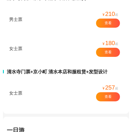
210
¥
起
男士票
查看
180
¥
起
女士票
查看
清水寺门票+京小町 清水本店和服租赁+发型设计
257
¥
起
女士票
查看
一日游