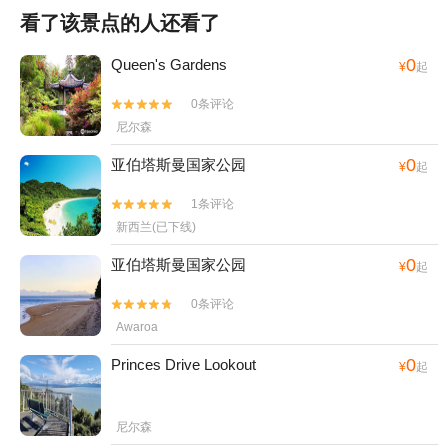
看了该景点的人还看了
0
Queen's Gardens
¥
起
0条评论


尼尔森
0
亚伯塔斯曼国家公园
¥
起
1条评论


新西兰(已下线)
0
亚伯塔斯曼国家公园
¥
起
0条评论


Awaroa
0
Princes Drive Lookout
¥
起
尼尔森