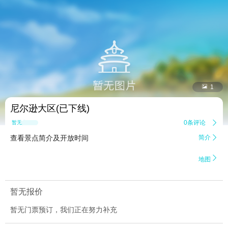


1
尼尔逊大区(已下线)
0条评论

暂无点评
查看景点简介及开放时间
简介


地图
暂无报价
暂无门票预订，我们正在努力补充