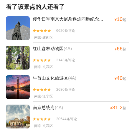
看了该景点的人还看了
10
侵华日军南京大屠杀遇难同胞纪念馆
(4A)
¥
起
6620条评论


南京·建邺区
66
红山森林动物园
(4A)
¥
起
2143条评论


南京·玄武区
40
牛首山文化旅游区
(4A)
¥
起
2680条评论


南京·江宁区
31.2
南京总统府
(4A)
¥
起
20544条评论


南京·玄武区