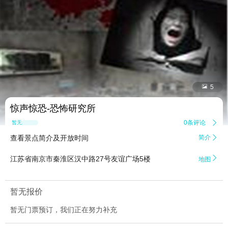


5
惊声惊恐-恐怖研究所
0条评论

暂无点评
查看景点简介及开放时间
简介


江苏省南京市秦淮区汉中路27号友谊广场5楼
地图
暂无报价
暂无门票预订，我们正在努力补充