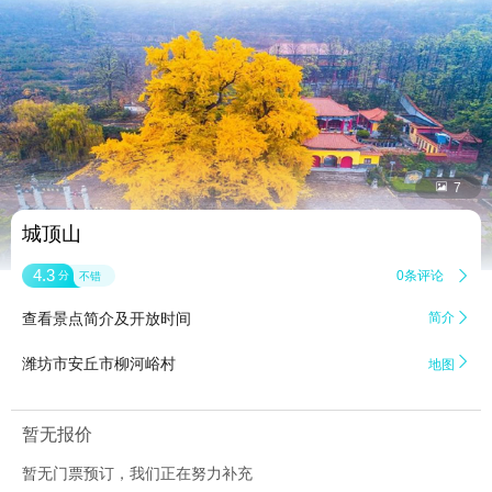


7
城顶山
4.3
0条评论

分
不错
查看景点简介及开放时间
简介


潍坊市安丘市柳河峪村
地图
暂无报价
暂无门票预订，我们正在努力补充