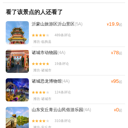
看了该景点的人还看了
19.9
沂蒙山旅游区沂山景区
(5A)
¥
起
489条评论


潍坊·临朐县
78
诸城市动物园
(4A)
¥
起
19条评论


潍坊·诸城市
95
诸城恐龙博物馆
(4A)
¥
起
124条评论


潍坊·诸城市
0
山东安丘青云山民俗游乐园
(4A)
¥
起
310条评论


潍坊·安丘市