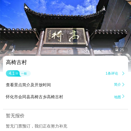


25
高椅古村
4.1
1条评论

分
一般
查看景点简介及开放时间
简介


怀化市会同县高椅古乡高椅古村
地图
暂无报价
暂无门票预订，我们正在努力补充