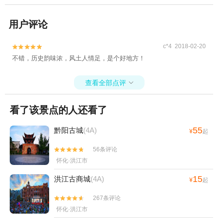
用户评论
c*4 2018-02-20


不错，历史韵味浓，风土人情足，是个好地方！
查看全部点评

看了该景点的人还看了
55
黔阳古城
(4A)
¥
起
56条评论


怀化·洪江市
15
洪江古商城
(4A)
¥
起
267条评论


怀化·洪江市