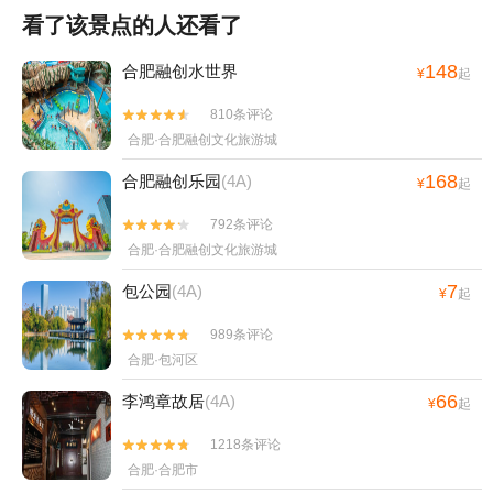
看了该景点的人还看了
148
合肥融创水世界
¥
起
810条评论


合肥·合肥融创文化旅游城
168
合肥融创乐园
(4A)
¥
起
792条评论


合肥·合肥融创文化旅游城
7
包公园
(4A)
¥
起
989条评论


合肥·包河区
66
李鸿章故居
(4A)
¥
起
1218条评论


合肥·合肥市