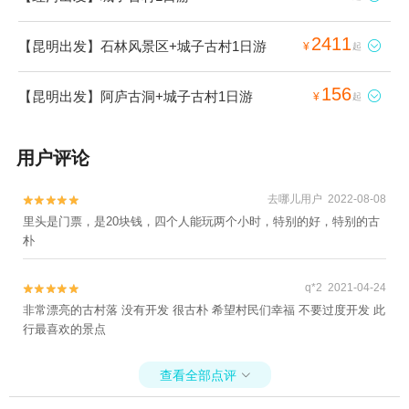
2411
【昆明出发】石林风景区+城子古村1日游

¥
起
156
【昆明出发】阿庐古洞+城子古村1日游

¥
起
用户评论
去哪儿用户 2022-08-08


里头是门票，是20块钱，四个人能玩两个小时，特别的好，特别的古
朴
q*2 2021-04-24


非常漂亮的古村落 没有开发 很古朴 希望村民们幸福 不要过度开发 此
行最喜欢的景点
查看全部点评
