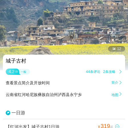


12
城子古村
4.2
44条评论
2条攻略

分
一般
查看景点简介及开放时间
简介


云南省红河哈尼族彝族自治州泸西县永宁乡
地图
一日游
319
【红河出发】城子古村1日游

¥
起