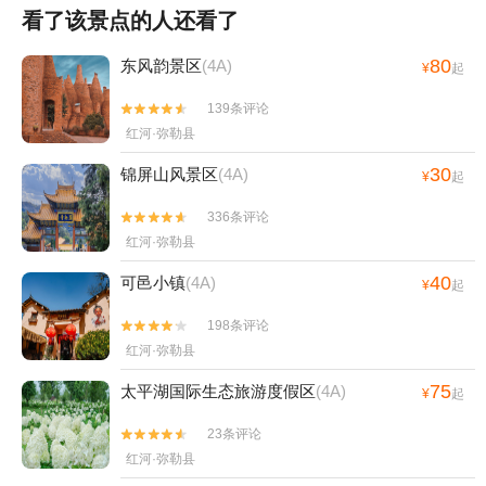
看了该景点的人还看了
80
东风韵景区
(4A)
¥
起
139条评论


红河·弥勒县
30
锦屏山风景区
(4A)
¥
起
336条评论


红河·弥勒县
40
可邑小镇
(4A)
¥
起
198条评论


红河·弥勒县
75
太平湖国际生态旅游度假区
(4A)
¥
起
23条评论


红河·弥勒县