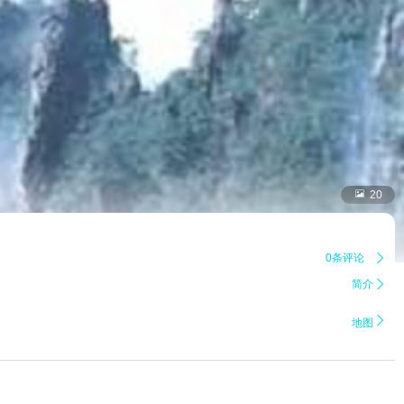

20
0条评论

简介


地图