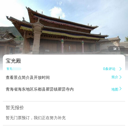


1
宝光殿
0条评论

暂无点评
查看景点简介及开放时间
简介


青海省海东地区乐都县瞿昙镇瞿昙寺内
地图
暂无报价
暂无门票预订，我们正在努力补充