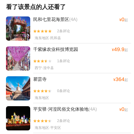
看了该景点的人还看了
0
民和七里花海景区
(4A)
¥
起
2条评论


海东地区·民和县
49.9
千紫缘农业科技博览园
¥
起
1条评论


西宁·湟中县
364
瞿昙寺
¥
起
0条评论


海东地区
0
平安驿·河湟民俗文化体验地
(4A)
¥
起
2条评论


海东地区·平安区