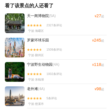
看了该景点的人还看了
27
天一阁博物院
(5A)
¥
起
2327条评论


宁波·海曙区
245
罗蒙环球乐园
¥
起
1509条评论


宁波·鄞州区
118
宁波野生动物园
(4A)
¥
起
1002条评论


宁波·东钱湖
98
老外滩
(4A)
¥
起
5条评论


宁波·慈溪市