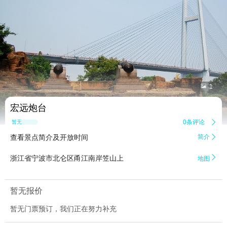


1
宏远炮台
0条评论

暂无点评
查看景点简介及开放时间
简介


浙江省宁波市北仑区甬江南岸笠山上
地图
暂无报价
暂无门票预订，我们正在努力补充