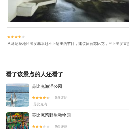


从马尼拉地区出发基本赶不上这里的节目，建议留宿苏比克，早上出发直
看了该景点的人还看了
苏比克海洋公园
0条评论


苏比克湾
苏比克湾野生动物园
0条评论

