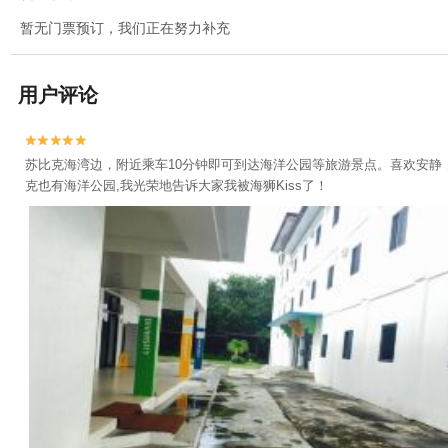
暂无门票预订，我们正在努力补充
用户评论


苏比克海湾边，附近乘车10分钟即可到达海洋公园等旅游景点。喜欢安
克也有海洋公园,我光荣地告诉大家我被海狮Kiss了！