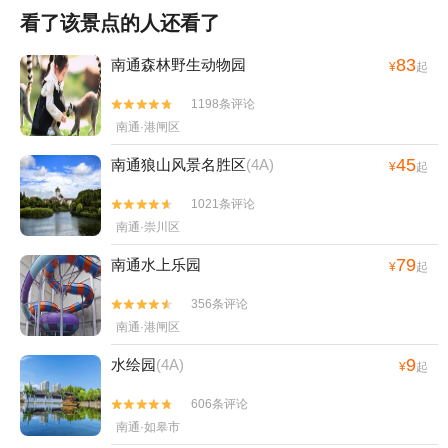
看了该景点的人还看了
83
南通森林野生动物园
¥
起
1198条评论


南通·港闸区
45
南通狼山风景名胜区
(4A)
¥
起
1021条评论


南通·崇川区
79
南通水上乐园
¥
起
356条评论


南通·港闸区
9
水绘园
(4A)
¥
起
606条评论


南通·如皋市