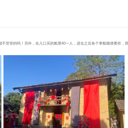
不管管的吗！另外，在入口买的船票40一人，进去之后各个掌船随便要价，我问