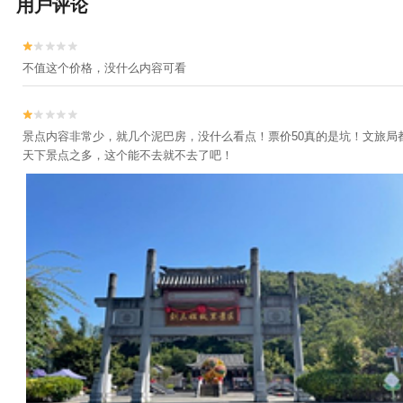
用户评论


不值这个价格，没什么内容可看


景点内容非常少，就几个泥巴房，没什么看点！票价50真的是坑！文旅局都
天下景点之多，这个能不去就不去了吧！