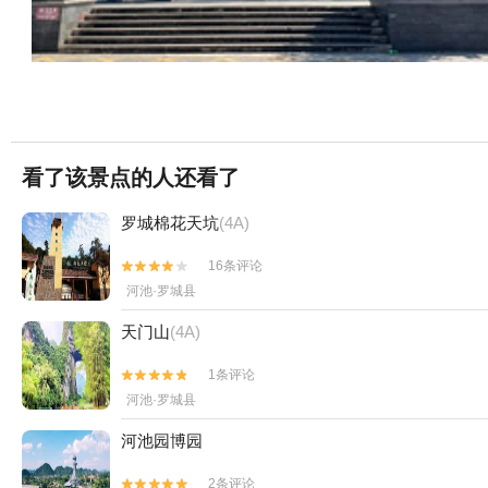
看了该景点的人还看了
罗城棉花天坑
(4A)
16条评论


河池·罗城县
天门山
(4A)
1条评论


河池·罗城县
河池园博园
2条评论

