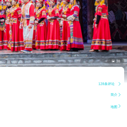

38
128条评论

简介


地图