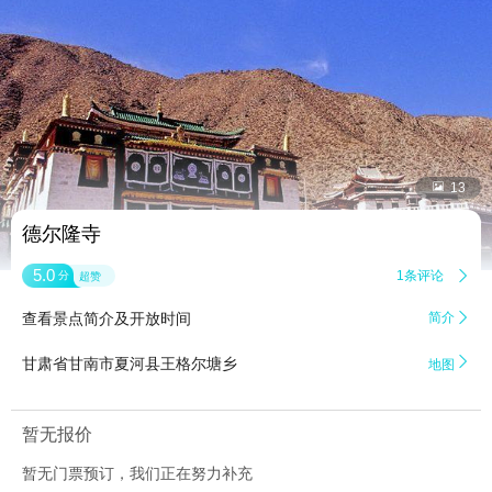


13
德尔隆寺
5.0
1条评论

分
超赞
查看景点简介及开放时间
简介


甘肃省甘南市夏河县王格尔塘乡
地图
暂无报价
暂无门票预订，我们正在努力补充