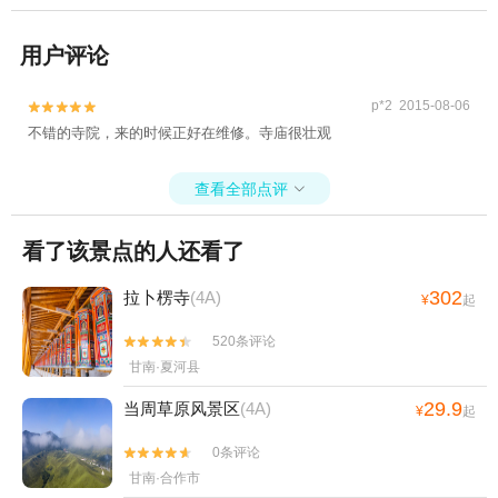
用户评论
p*2 2015-08-06


不错的寺院，来的时候正好在维修。寺庙很壮观
查看全部点评

看了该景点的人还看了
302
拉卜楞寺
(4A)
¥
起
520条评论


甘南·夏河县
29.9
当周草原风景区
(4A)
¥
起
0条评论


甘南·合作市