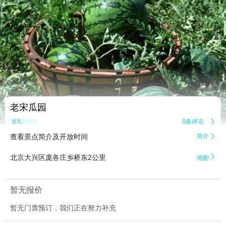


4
老宋瓜园
0条评论

暂无点评
查看景点简介及开放时间
简介


北京大兴区庞各庄乡桥东2公里
地图
暂无报价
暂无门票预订，我们正在努力补充