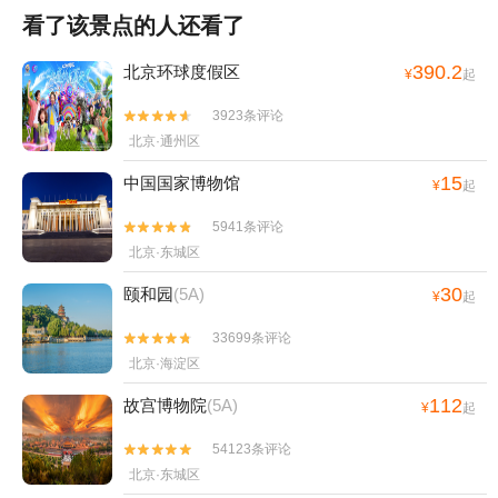
看了该景点的人还看了
390.2
北京环球度假区
¥
起
3923条评论


北京·通州区
15
中国国家博物馆
¥
起
5941条评论


北京·东城区
30
颐和园
(5A)
¥
起
33699条评论


北京·海淀区
112
故宫博物院
(5A)
¥
起
54123条评论


北京·东城区